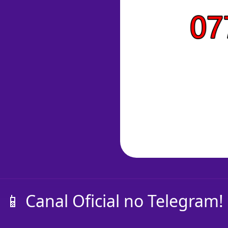
📱 Canal Oficial no Telegram!