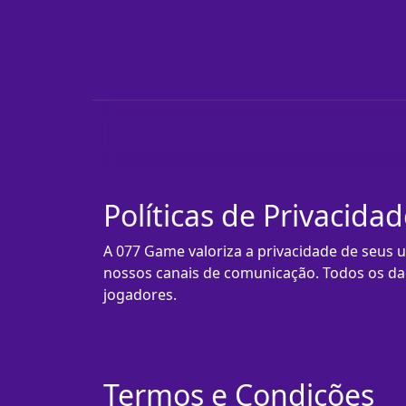
Políticas de Privacida
A 077 Game valoriza a privacidade de seus
nossos canais de comunicação. Todos os dad
jogadores.
Termos e Condições