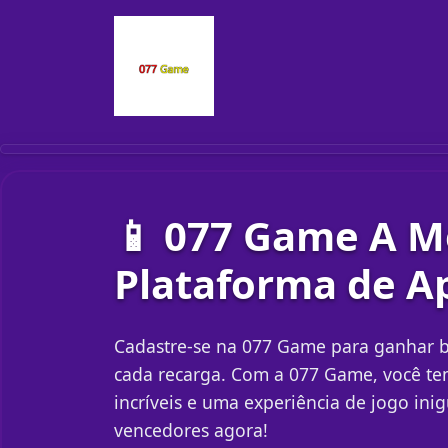
📱 077 Game A M
Plataforma de A
Cadastre-se na 077 Game para ganhar 
cada recarga. Com a 077 Game, você t
incríveis e uma experiência de jogo inig
vencedores agora!