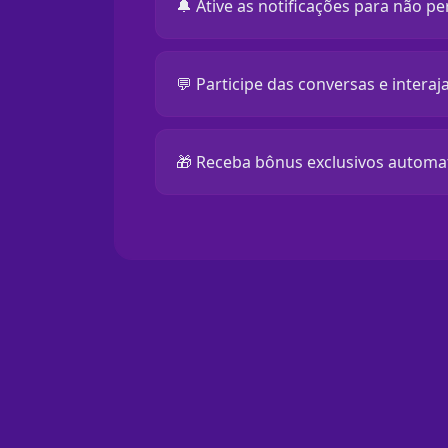
🔔 Ative as notificações para não p
💬 Participe das conversas e interaj
🎁 Receba bônus exclusivos autom