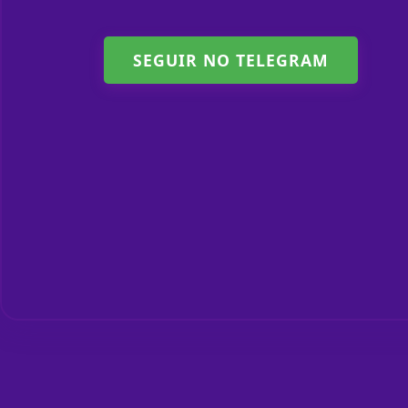
SEGUIR NO TELEGRAM