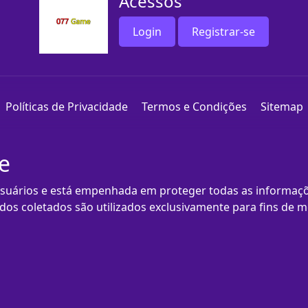
Acessos
Login
Registrar-se
Políticas de Privacidade
Termos e Condições
Sitemap
de
 usuários e está empenhada em proteger todas as informaçõ
os coletados são utilizados exclusivamente para fins de m