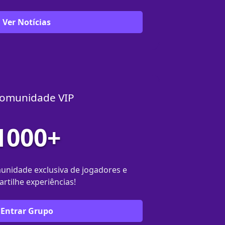
Ver Notícias
Comunidade VIP
1000+
unidade exclusiva de jogadores e
rtilhe experiências!
Entrar Grupo