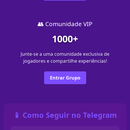
👥 Comunidade VIP
1000+
Junte-se a uma comunidade exclusiva de
jogadores e compartilhe experiências!
Entrar Grupo
📱 Como Seguir no Telegram