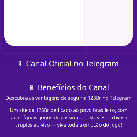
📱 Canal Oficial no Telegram!
📱 Benefícios do Canal
Descubra as vantagens de seguir a 123Br no Telegram
Um site da 123Br dedicado ao povo brasileiro, com
caça-níqueis, jogos de cassino, apostas esportivas e
crupiês ao vivo — viva toda a emoção do jogo!