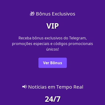
🎁 Bônus Exclusivos
VIP
Receba bônus exclusivos do Telegram,
promoções especiais e códigos promocionais
únicos!
Ver Bônus
📢 Notícias em Tempo Real
24/7