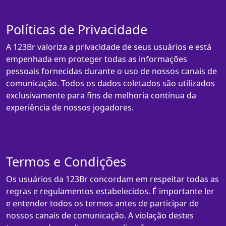
Políticas de Privacidade
A 123Br valoriza a privacidade de seus usuários e está
empenhada em proteger todas as informações
pessoais fornecidas durante o uso de nossos canais de
comunicação. Todos os dados coletados são utilizados
exclusivamente para fins de melhoria contínua da
experiência de nossos jogadores.
Termos e Condições
Os usuários da 123Br concordam em respeitar todas as
regras e regulamentos estabelecidos. É importante ler
e entender todos os termos antes de participar de
nossos canais de comunicação. A violação destes