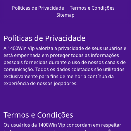
Políticas de Privacidade
Termos e Condições
Sitemap
Políticas de Privacidade
A 1400Win Vip valoriza a privacidade de seus usuários e
está empenhada em proteger todas as informações
pessoais fornecidas durante o uso de nossos canais de
comunicação. Todos os dados coletados são utilizados
exclusivamente para fins de melhoria contínua da
experiência de nossos jogadores.
Termos e Condições
Os usuários da 1400Win Vip concordam em respeitar