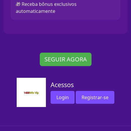
🎁 Receba bônus exclusivos
automaticamente
SEGUIR AGORA
Acessos
Login
Registrar-se