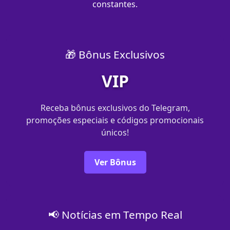
constantes.
🎁 Bônus Exclusivos
VIP
Receba bônus exclusivos do Telegram,
promoções especiais e códigos promocionais
únicos!
Ver Bônus
📢 Notícias em Tempo Real