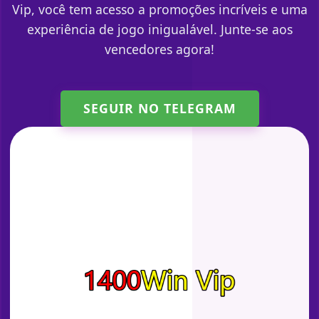
Vip, você tem acesso a promoções incríveis e uma
experiência de jogo inigualável. Junte-se aos
vencedores agora!
SEGUIR NO TELEGRAM