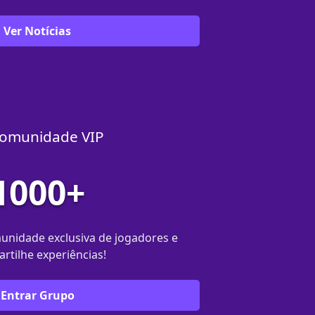
Ver Notícias
Comunidade VIP
1000+
unidade exclusiva de jogadores e
rtilhe experiências!
Entrar Grupo