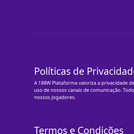
Políticas de Privacida
A 188W Plataforma valoriza a privacidade 
uso de nossos canais de comunicação. Todos
nossos jogadores.
Termos e Condições