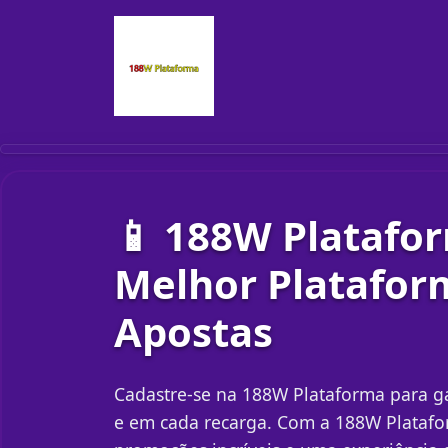
📱 188W Platafo
Melhor Platafor
Apostas
Cadastre-se na 188W Plataforma para g
e em cada recarga. Com a 188W Platafo