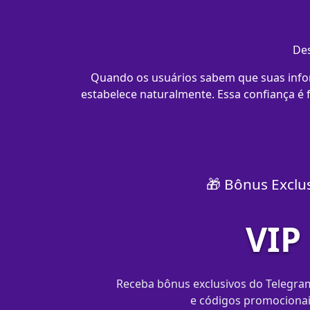
Des
Quando os usuários sabem que suas infor
estabelece naturalmente. Essa confiança 
🎁 Bônus Exclu
VIP
Receba bônus exclusivos do Telegra
e códigos promocionai