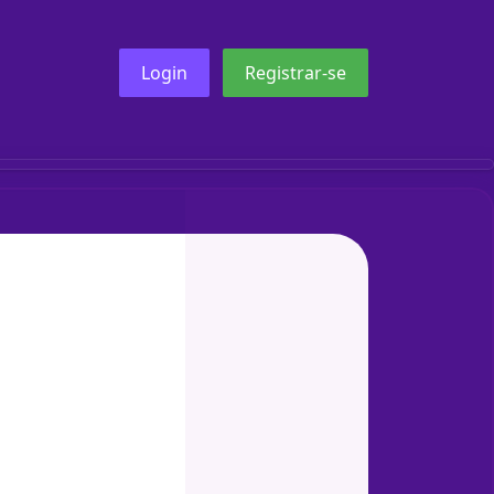
Login
Registrar-se