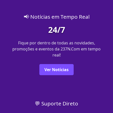
📢 Notícias em Tempo Real
24/7
Fique por dentro de todas as novidades,
promoções e eventos da 237N.Com em tempo
real!
Ver Notícias
💬 Suporte Direto