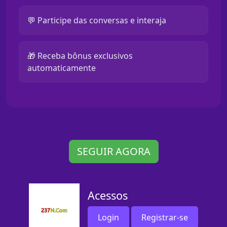
💬 Participe das conversas e interaja
🎁 Receba bônus exclusivos
automaticamente
SEGUIR AGORA
Acessos
Login
Registrar-se