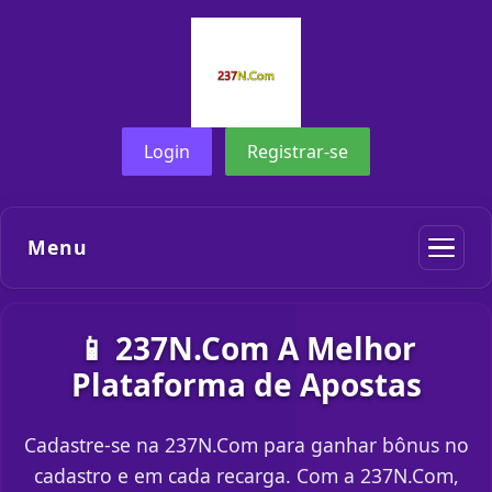
Login
Registrar-se
Menu
📱 237N.Com A Melhor
Plataforma de Apostas
Cadastre-se na 237N.Com para ganhar bônus no
cadastro e em cada recarga. Com a 237N.Com,