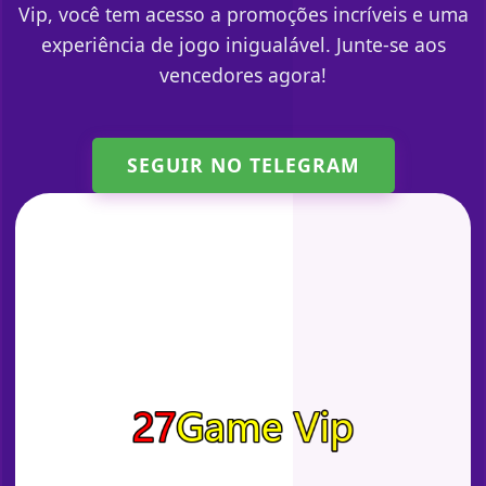
Vip, você tem acesso a promoções incríveis e uma
experiência de jogo inigualável. Junte-se aos
vencedores agora!
SEGUIR NO TELEGRAM