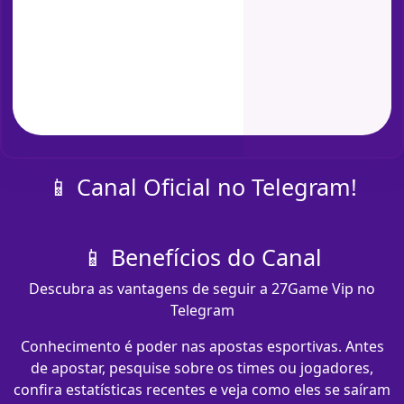
📱 Canal Oficial no Telegram!
📱 Benefícios do Canal
Descubra as vantagens de seguir a 27Game Vip no
Telegram
Conhecimento é poder nas apostas esportivas. Antes
de apostar, pesquise sobre os times ou jogadores,
confira estatísticas recentes e veja como eles se saíram