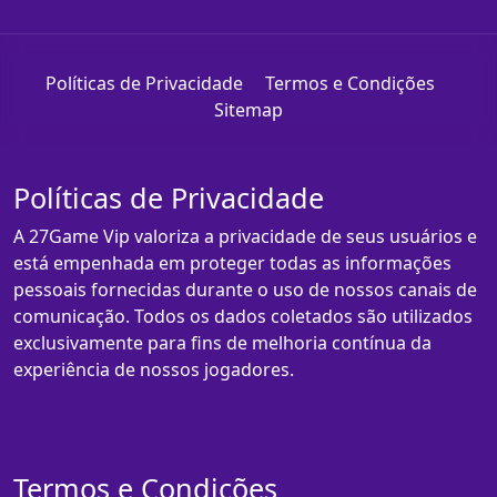
Políticas de Privacidade
Termos e Condições
Sitemap
Políticas de Privacidade
A 27Game Vip valoriza a privacidade de seus usuários e
está empenhada em proteger todas as informações
pessoais fornecidas durante o uso de nossos canais de
comunicação. Todos os dados coletados são utilizados
exclusivamente para fins de melhoria contínua da
experiência de nossos jogadores.
Termos e Condições