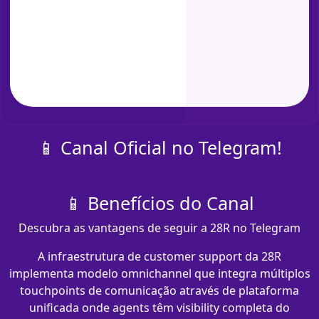
📱 Canal Oficial no Telegram!
📱 Benefícios do Canal
Descubra as vantagens de seguir a 28R no Telegram
A infraestrutura de customer support da 28R
implementa modelo omnichannel que integra múltiplos
touchpoints de comunicação através de plataforma
unificada onde agents têm visibility completa do