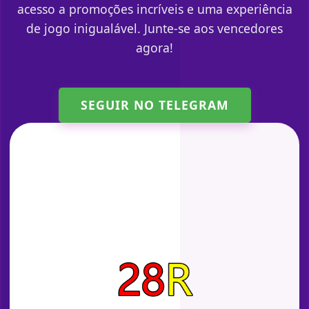
acesso a promoções incríveis e uma experiência
de jogo inigualável. Junte-se aos vencedores
agora!
SEGUIR NO TELEGRAM