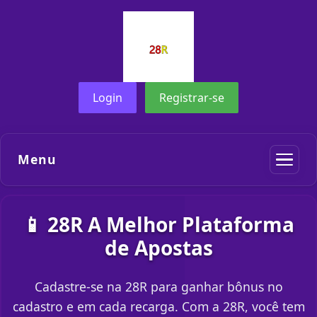
Login
Registrar-se
Menu
📱 28R A Melhor Plataforma
de Apostas
Cadastre-se na 28R para ganhar bônus no
cadastro e em cada recarga. Com a 28R, você tem