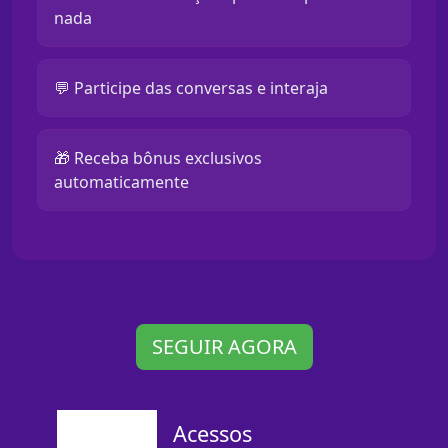
nada
💬 Participe das conversas e interaja
🎁 Receba bônus exclusivos
automaticamente
SEGUIR AGORA
Acessos