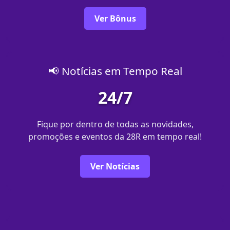
Ver Bônus
📢 Notícias em Tempo Real
24/7
Fique por dentro de todas as novidades,
promoções e eventos da 28R em tempo real!
Ver Notícias