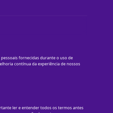
 pessoais fornecidas durante o uso de
elhoria contínua da experiência de nossos
tante ler e entender todos os termos antes