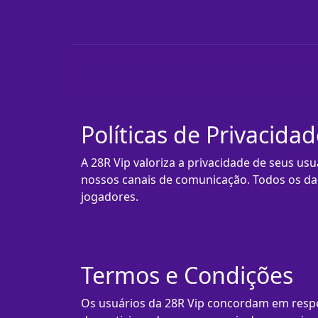
Políticas de Privacida
A 28R Vip valoriza a privacidade de seus u
nossos canais de comunicação. Todos os dad
jogadores.
Termos e Condições
Os usuários da 28R Vip concordam em respei