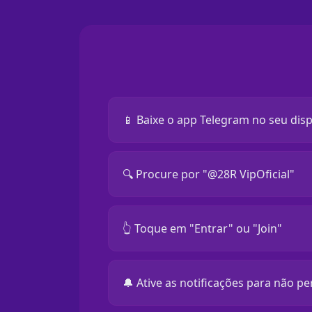
📱 Baixe o app Telegram no seu disp
🔍 Procure por "@28R VipOficial"
👆 Toque em "Entrar" ou "Join"
🔔 Ative as notificações para não p