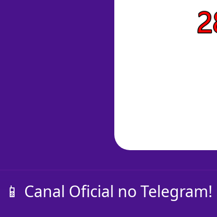
📱 Canal Oficial no Telegram!