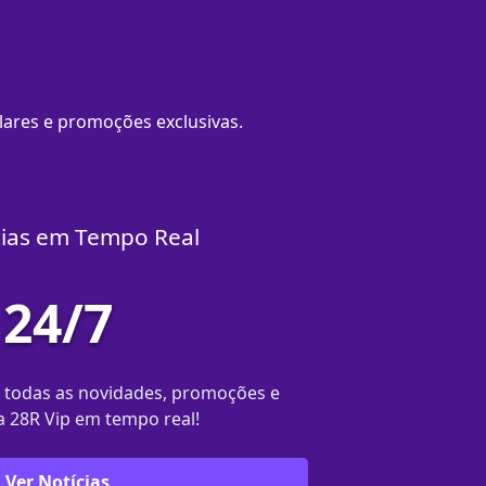
ulares e promoções exclusivas.
cias em Tempo Real
24/7
e todas as novidades, promoções e
a 28R Vip em tempo real!
Ver Notícias