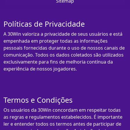
Sitemap
Políticas de Privacidade
A 30Win valoriza a privacidade de seus usuários e está
empenhada em proteger todas as informações
pessoais fornecidas durante o uso de nossos canais de
comunicação. Todos os dados coletados são utilizados
exclusivamente para fins de melhoria contínua da
experiência de nossos jogadores.
Termos e Condições
Os usuários da 30Win concordam em respeitar todas
as regras e regulamentos estabelecidos. É importante
ler e entender todos os termos antes de participar de