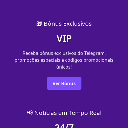
🎁 Bônus Exclusivos
VIP
Receba bônus exclusivos do Telegram,
promoções especiais e códigos promocionais
únicos!
Ver Bônus
📢 Notícias em Tempo Real
24/7