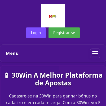
Login
Registrar-se
Menu
📱 30Win A Melhor Plataforma
de Apostas
Cadastre-se na 30Win para ganhar bônus no
cadastro e em cada recarga. Com a 30Win, você