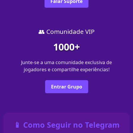
Falar Suporte
👥 Comunidade VIP
1000+
Junte-se a uma comunidade exclusiva de
jogadores e compartilhe experiências!
Entrar Grupo
📱 Como Seguir no Telegram