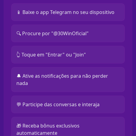
📱 Baixe o app Telegram no seu dispositivo
🔍 Procure por "@30WinOficial"
👆 Toque em "Entrar" ou "Join"
🔔 Ative as notificações para não perder
nada
💬 Participe das conversas e interaja
🎁 Receba bônus exclusivos
automaticamente