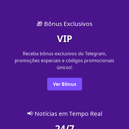
🎁 Bônus Exclusivos
VIP
Receba bônus exclusivos do Telegram,
promoções especiais e códigos promocionais
únicos!
Ver Bônus
📢 Notícias em Tempo Real
24/7