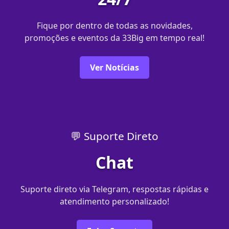
Fique por dentro de todas as novidades,
promoções e eventos da 33Big em tempo real!
Ver Notícias
💬 Suporte Direto
Chat
Suporte direto via Telegram, respostas rápidas e
atendimento personalizado!