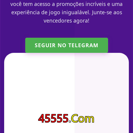
você tem acesso a promoções incríveis e uma
experiência de jogo inigualável. Junte-se aos
vencedores agora!
SEGUIR NO TELEGRAM