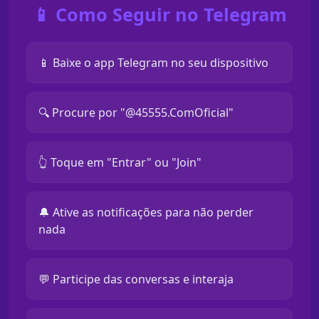
📱 Como Seguir no Telegram
📱 Baixe o app Telegram no seu dispositivo
🔍 Procure por "@45555.ComOficial"
👆 Toque em "Entrar" ou "Join"
🔔 Ative as notificações para não perder
nada
💬 Participe das conversas e interaja