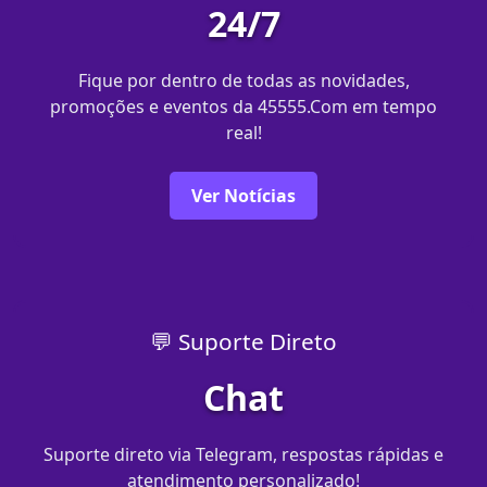
24/7
Fique por dentro de todas as novidades,
promoções e eventos da 45555.Com em tempo
real!
Ver Notícias
💬 Suporte Direto
Chat
Suporte direto via Telegram, respostas rápidas e
atendimento personalizado!