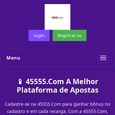
Login
Registrar-se
Menu
📱 45555.Com A Melhor
Plataforma de Apostas
Cadastre-se na 45555.Com para ganhar bônus no
cadastro e em cada recarga. Com a 45555.Com,