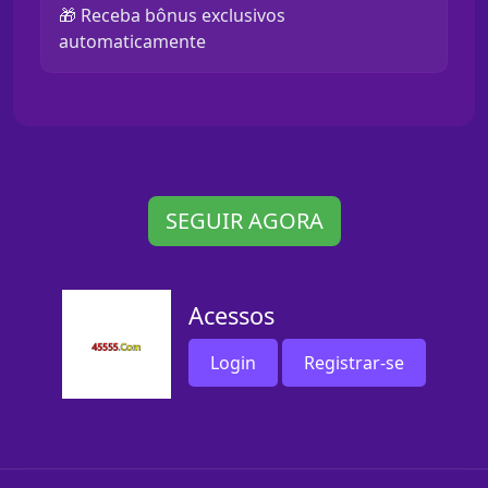
🎁 Receba bônus exclusivos
automaticamente
SEGUIR AGORA
Acessos
Login
Registrar-se