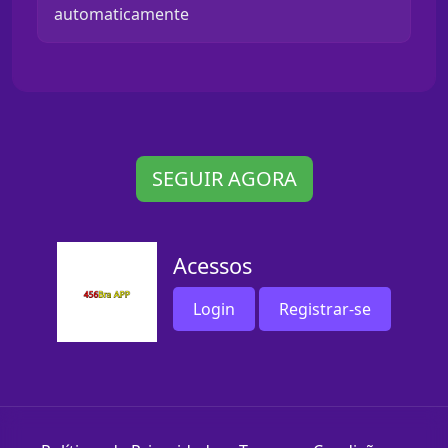
automaticamente
SEGUIR AGORA
Acessos
Login
Registrar-se