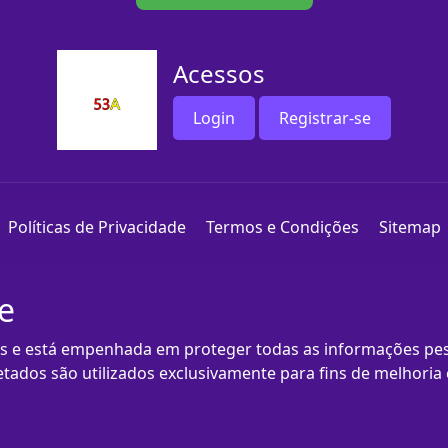
Acessos
Login
Registrar-se
Políticas de Privacidade
Termos e Condições
Sitemap
de
ios e está empenhada em proteger todas as informações pe
tados são utilizados exclusivamente para fins de melhoria