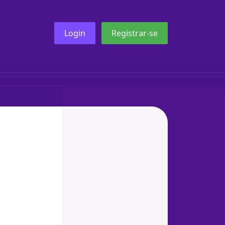
Login
Registrar-se