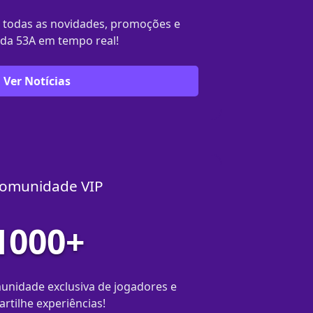
e todas as novidades, promoções e
 da 53A em tempo real!
Ver Notícias
Comunidade VIP
1000+
unidade exclusiva de jogadores e
rtilhe experiências!