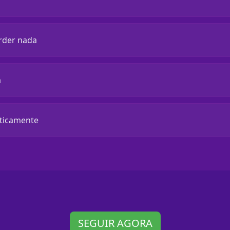
erder nada
a
aticamente
SEGUIR AGORA