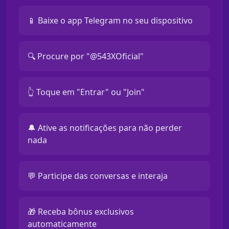
📱 Baixe o app Telegram no seu dispositivo
🔍 Procure por "@543XOficial"
👆 Toque em "Entrar" ou "Join"
🔔 Ative as notificações para não perder
nada
💬 Participe das conversas e interaja
🎁 Receba bônus exclusivos
automaticamente