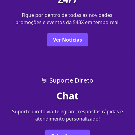
Fique por dentro de todas as novidades,
promoções e eventos da 543X em tempo real!
Ver Notícias
💬 Suporte Direto
Chat
Suporte direto via Telegram, respostas rápidas e
atendimento personalizado!