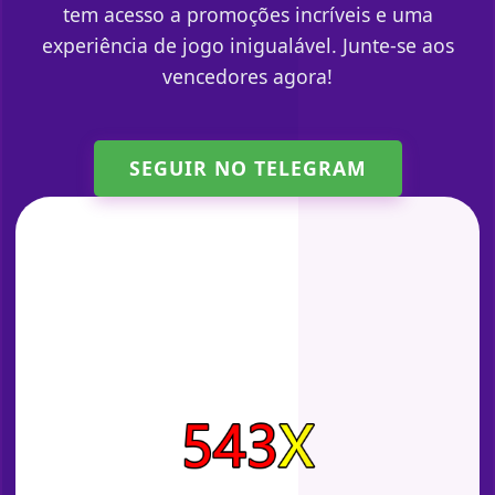
tem acesso a promoções incríveis e uma
experiência de jogo inigualável. Junte-se aos
vencedores agora!
SEGUIR NO TELEGRAM