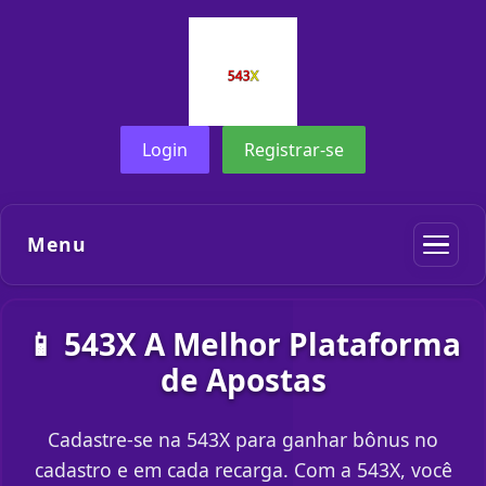
Login
Registrar-se
Menu
📱 543X A Melhor Plataforma
de Apostas
Cadastre-se na 543X para ganhar bônus no
cadastro e em cada recarga. Com a 543X, você