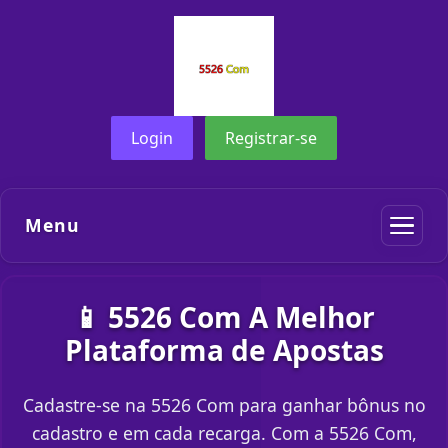
Login
Registrar-se
Menu
📱 5526 Com A Melhor
Plataforma de Apostas
Cadastre-se na 5526 Com para ganhar bônus no
cadastro e em cada recarga. Com a 5526 Com,