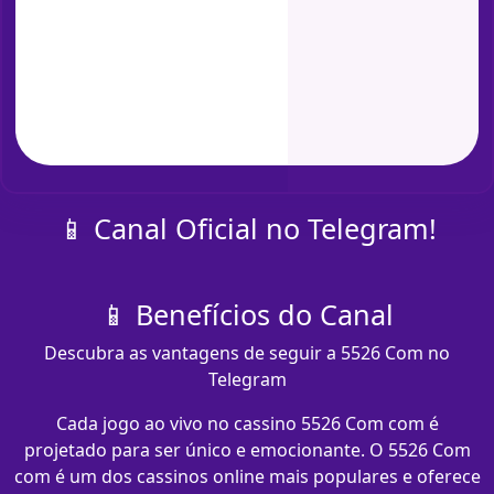
📱 Canal Oficial no Telegram!
📱 Benefícios do Canal
Descubra as vantagens de seguir a 5526 Com no
Telegram
Cada jogo ao vivo no cassino 5526 Com com​ é
projetado para ser único e emocionante. O 5526 Com
com​ é um dos cassinos online mais populares e oferece