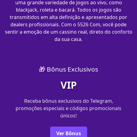
uma grande variedade de jogos ao vivo, como
blackjack, roleta e bacará. Todos os jogos são
transmitidos em alta definição e apresentados por
dealers profissionais. Com o 5526 Com, você pode
sentir a emoção de um cassino real, direto do conforto
da sua casa.
🎁 Bônus Exclusivos
VIP
Receba bônus exclusivos do Telegram,
promoções especiais e códigos promocionais
únicos!
Ver Bônus