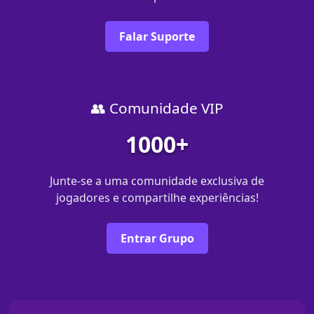
Falar Suporte
👥 Comunidade VIP
1000+
Junte-se a uma comunidade exclusiva de
jogadores e compartilhe experiências!
Entrar Grupo