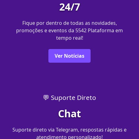
24/7
Fique por dentro de todas as novidades,
promoções e eventos da 5542 Plataforma em
tempo real!
Ver Notícias
💬 Suporte Direto
Chat
Suporte direto via Telegram, respostas rápidas e
atendimento personalizado!