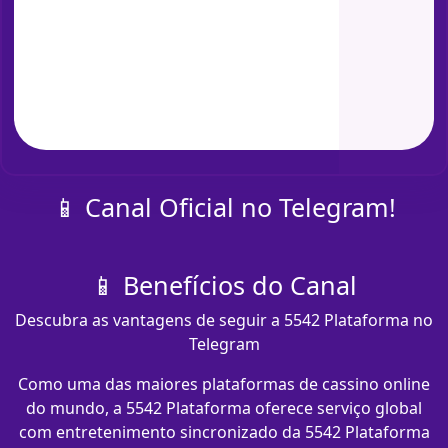
📱 Canal Oficial no Telegram!
📱 Benefícios do Canal
Descubra as vantagens de seguir a 5542 Plataforma no
Telegram
Como uma das maiores plataformas de cassino online
do mundo, a 5542 Plataforma oferece serviço global
com entretenimento sincronizado da 5542 Plataforma