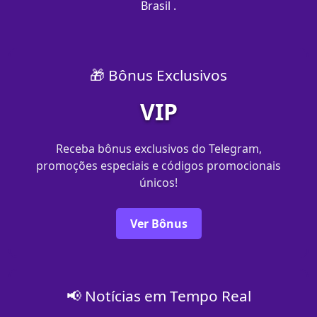
Brasil .
🎁 Bônus Exclusivos
VIP
Receba bônus exclusivos do Telegram,
promoções especiais e códigos promocionais
únicos!
Ver Bônus
📢 Notícias em Tempo Real