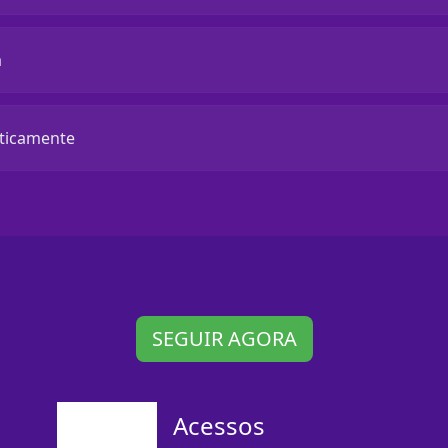
a
aticamente
SEGUIR AGORA
Acessos