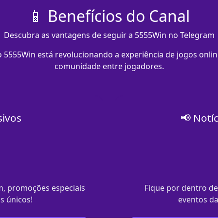
📱 Benefícios do Canal
Descubra as vantagens de seguir a 5555Win no Telegram
no 5555Win está revolucionando a experiência de jogos onl
comunidade entre jogadores.
sivos
📢 Notí
m, promoções especiais
Fique por dentro d
s únicos!
eventos da