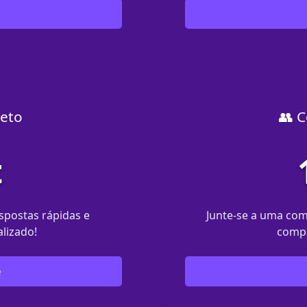
reto
👥 
t
espostas rápidas e
Junte-se a uma com
lizado!
compa
e