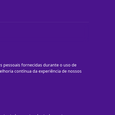
s pessoais fornecidas durante o uso de
elhoria contínua da experiência de nossos