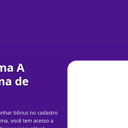
rma A
ma de
anhar bônus no cadastro
rma, você tem acesso a