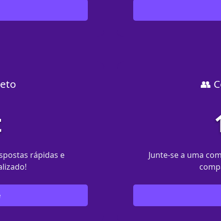
reto
👥 
t
espostas rápidas e
Junte-se a uma com
lizado!
compa
e