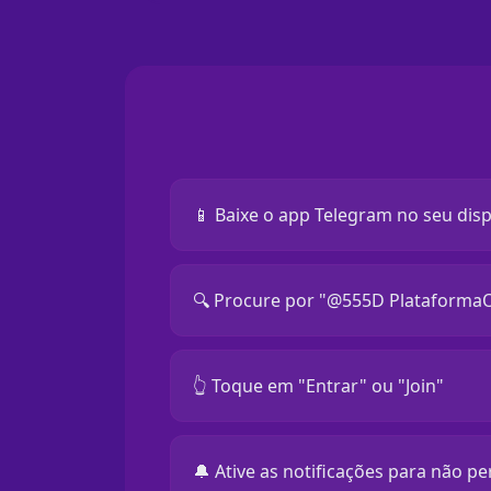
📱 Baixe o app Telegram no seu disp
🔍 Procure por "@555D PlataformaOf
👆 Toque em "Entrar" ou "Join"
🔔 Ative as notificações para não p