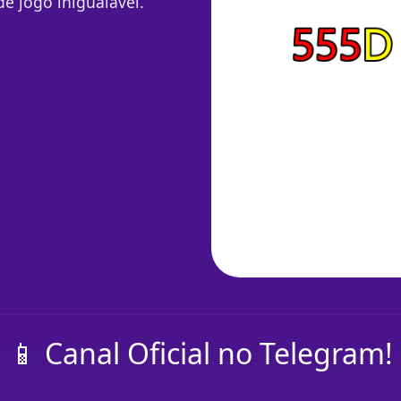
e jogo inigualável.
📱 Canal Oficial no Telegram!