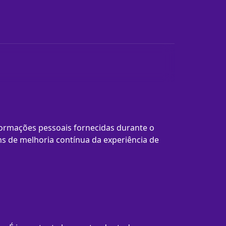
formações pessoais fornecidas durante o
ns de melhoria contínua da experiência de