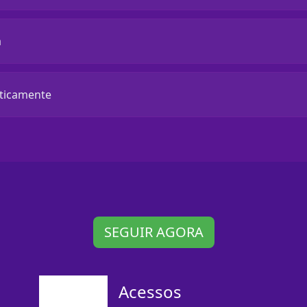
a
aticamente
SEGUIR AGORA
Acessos