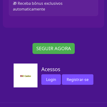
🎁 Receba bônus exclusivos
automaticamente
SEGUIR AGORA
Acessos
Login
Registrar-se