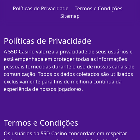
Políticas de Privacidade
Termos e Condições
Sitemap
Políticas de Privacidade
A 55D Casino valoriza a privacidade de seus usuários e
está empenhada em proteger todas as informações
pessoais fornecidas durante o uso de nossos canais de
comunicação. Todos os dados coletados são utilizados
exclusivamente para fins de melhoria contínua da
experiência de nossos jogadores.
Termos e Condições
Os usuários da 55D Casino concordam em respeitar