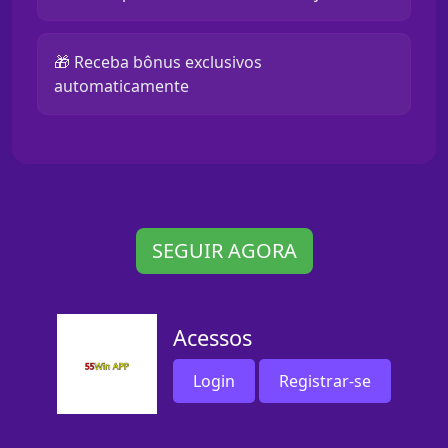
🎁 Receba bônus exclusivos
automaticamente
SEGUIR AGORA
Acessos
Login
Registrar-se