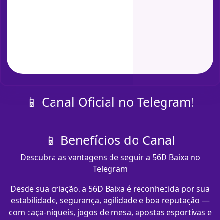
📱 Canal Oficial no Telegram!
📱 Benefícios do Canal
Descubra as vantagens de seguir a 56D Baixa no
Telegram
Desde sua criação, a 56D Baixa é reconhecida por sua
estabilidade, segurança, agilidade e boa reputação —
com caça-níqueis, jogos de mesa, apostas esportivas e