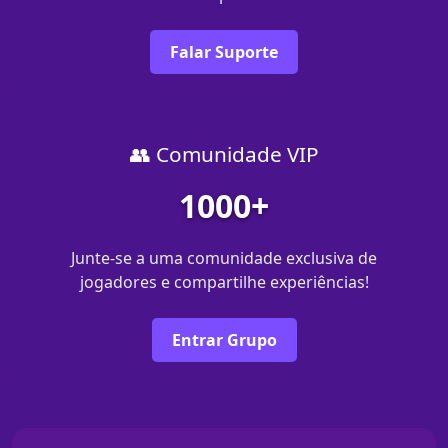
Falar Suporte
👥 Comunidade VIP
1000+
Junte-se a uma comunidade exclusiva de
jogadores e compartilhe experiências!
Entrar Grupo