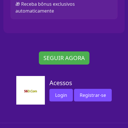
🎁 Receba bônus exclusivos
automaticamente
SEGUIR AGORA
Acessos
Login
Registrar-se