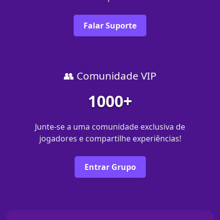
Falar Suporte
👥 Comunidade VIP
1000+
Junte-se a uma comunidade exclusiva de
jogadores e compartilhe experiências!
Entrar Grupo