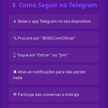
📱 Como Seguir no Telegram
📱 Baixe o app Telegram no seu dispositivo
🔍 Procure por "@56D.ComOficial"
👆 Toque em "Entrar" ou "Join"
🔔 Ative as notificações para não perder
nada
💬 Participe das conversas e interaja