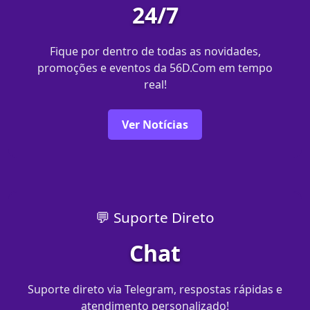
24/7
Fique por dentro de todas as novidades,
promoções e eventos da 56D.Com em tempo
real!
Ver Notícias
💬 Suporte Direto
Chat
Suporte direto via Telegram, respostas rápidas e
atendimento personalizado!