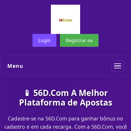
Login
Registrar-se
Menu
📱 56D.Com A Melhor
Plataforma de Apostas
Cadastre-se na 56D.Com para ganhar bônus no
cadastro e em cada recarga. Com a 56D.Com, você