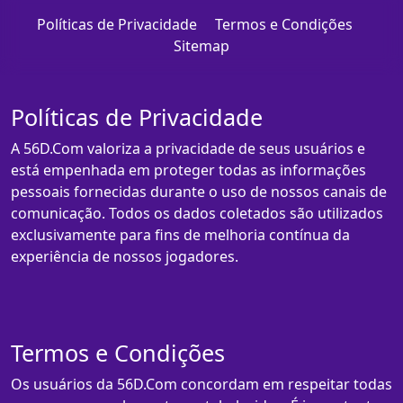
Políticas de Privacidade
Termos e Condições
Sitemap
Políticas de Privacidade
A 56D.Com valoriza a privacidade de seus usuários e
está empenhada em proteger todas as informações
pessoais fornecidas durante o uso de nossos canais de
comunicação. Todos os dados coletados são utilizados
exclusivamente para fins de melhoria contínua da
experiência de nossos jogadores.
Termos e Condições
Os usuários da 56D.Com concordam em respeitar todas