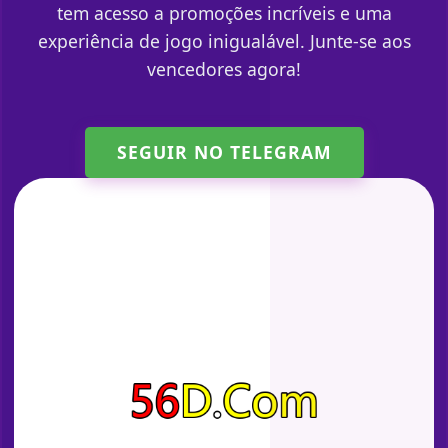
tem acesso a promoções incríveis e uma
experiência de jogo inigualável. Junte-se aos
vencedores agora!
SEGUIR NO TELEGRAM