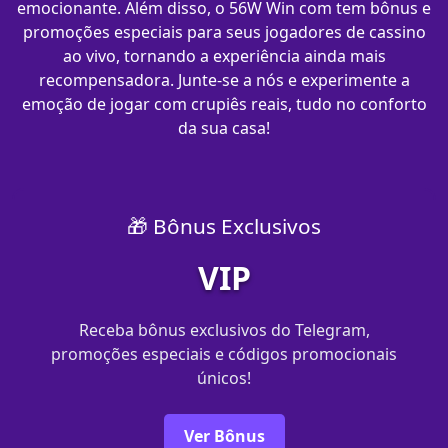
emocionante. Além disso, o 56W Win com​ tem bônus e
promoções especiais para seus jogadores de cassino
ao vivo, tornando a experiência ainda mais
recompensadora. Junte-se a nós e experimente a
emoção de jogar com crupiês reais, tudo no conforto
da sua casa!
🎁 Bônus Exclusivos
VIP
Receba bônus exclusivos do Telegram,
promoções especiais e códigos promocionais
únicos!
Ver Bônus