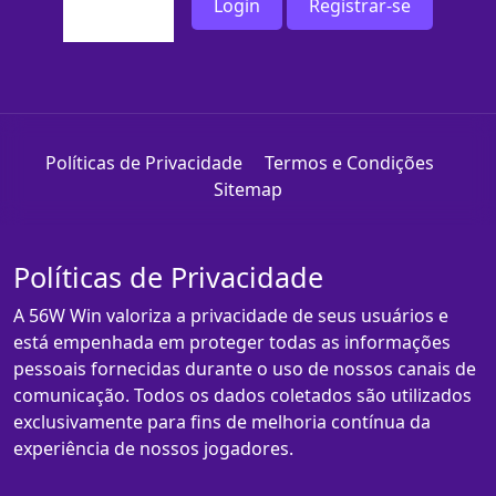
Login
Registrar-se
Políticas de Privacidade
Termos e Condições
Sitemap
Políticas de Privacidade
A 56W Win valoriza a privacidade de seus usuários e
está empenhada em proteger todas as informações
pessoais fornecidas durante o uso de nossos canais de
comunicação. Todos os dados coletados são utilizados
exclusivamente para fins de melhoria contínua da
experiência de nossos jogadores.