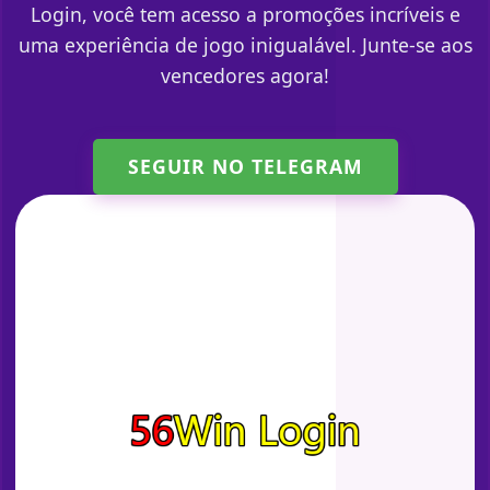
Login, você tem acesso a promoções incríveis e
uma experiência de jogo inigualável. Junte-se aos
vencedores agora!
SEGUIR NO TELEGRAM