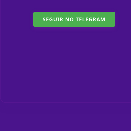
SEGUIR NO TELEGRAM