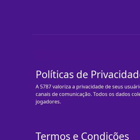
Políticas de Privacida
A 5787 valoriza a privacidade de seus usuá
canais de comunicação. Todos os dados cole
jogadores.
Termos e Condições