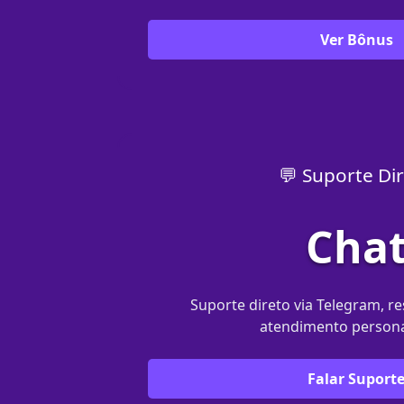
Ver Bônus
💬 Suporte Di
Cha
Suporte direto via Telegram, r
atendimento persona
Falar Suport