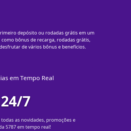
primeiro depósito ou rodadas grátis em um
s como bônus de recarga, rodadas grátis,
sfrutar de vários bônus e benefícios.
cias em Tempo Real
24/7
e todas as novidades, promoções e
da 5787 em tempo real!