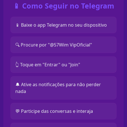
📱 Como Seguir no Telegram
📱 Baixe o app Telegram no seu dispositivo
🔍 Procure por "@57Wim VipOficial"
👆 Toque em "Entrar" ou "Join"
🔔 Ative as notificações para não perder
nada
💬 Participe das conversas e interaja