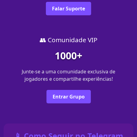
Falar Suporte
👥 Comunidade VIP
1000+
Junte-se a uma comunidade exclusiva de
jogadores e compartilhe experiências!
Entrar Grupo
📱 Como Seguir no Telegram