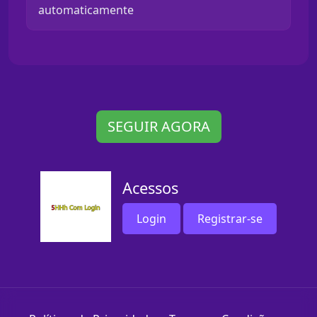
automaticamente
SEGUIR AGORA
Acessos
Login
Registrar-se