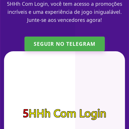
5HHh Com Login, você tem acesso a promoções
incríveis e uma experiência de jogo inigualável.
Junte-se aos vencedores agora!
SEGUIR NO TELEGRAM