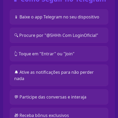
📱 Baixe o app Telegram no seu dispositivo
🔍 Procure por "@5HHh Com LoginOficial"
👆 Toque em "Entrar" ou "Join"
🔔 Ative as notificações para não perder
nada
💬 Participe das conversas e interaja
🎁 Receba bônus exclusivos