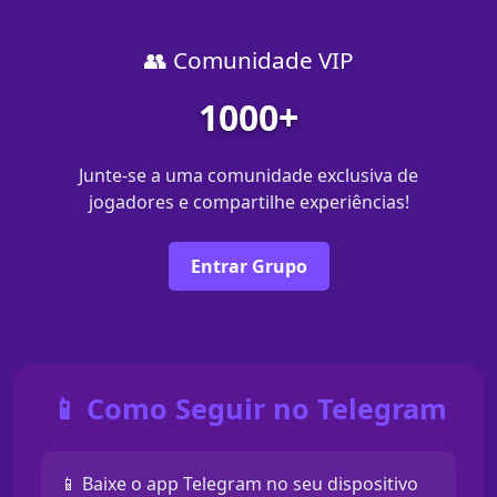
👥 Comunidade VIP
1000+
Junte-se a uma comunidade exclusiva de
jogadores e compartilhe experiências!
Entrar Grupo
📱 Como Seguir no Telegram
📱 Baixe o app Telegram no seu dispositivo