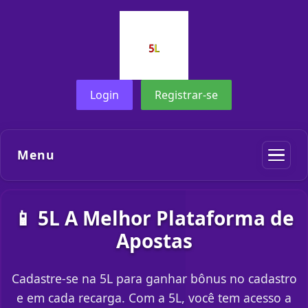
Login
Registrar-se
Menu
📱 5L A Melhor Plataforma de
Apostas
Cadastre-se na 5L para ganhar bônus no cadastro
e em cada recarga. Com a 5L, você tem acesso a