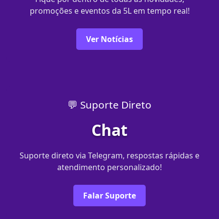
promoções e eventos da 5L em tempo real!
Ver Notícias
💬 Suporte Direto
Chat
Suporte direto via Telegram, respostas rápidas e
atendimento personalizado!
Falar Suporte