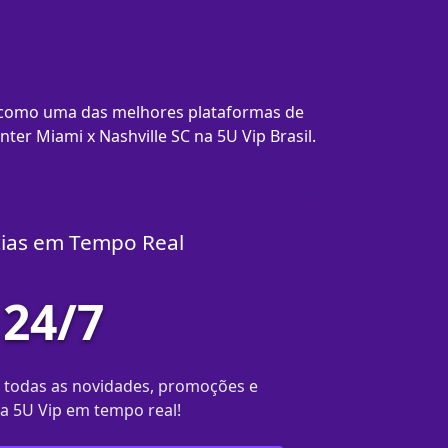
a como uma das melhores plataformas de
ter Miami x Nashville SC na 5U Vip Brasil.
cias em Tempo Real
24/7
e todas as novidades, promoções e
a 5U Vip em tempo real!