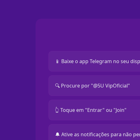
📱 Baixe o app Telegram no seu disp
🔍 Procure por "@5U VipOficial"
👆 Toque em "Entrar" ou "Join"
🔔 Ative as notificações para não p