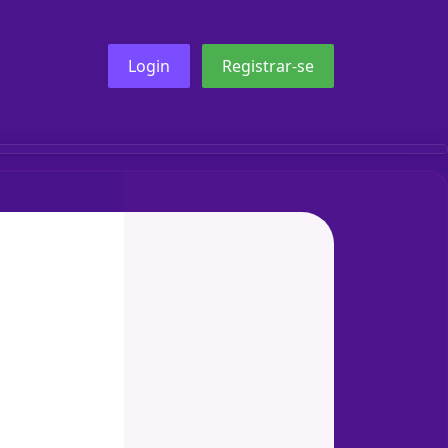
Login
Registrar-se