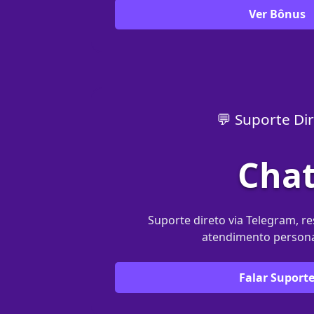
Ver Bônus
💬 Suporte Di
Cha
Suporte direto via Telegram, r
atendimento persona
Falar Suport