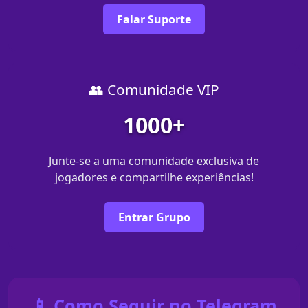
Falar Suporte
👥 Comunidade VIP
1000+
Junte-se a uma comunidade exclusiva de
jogadores e compartilhe experiências!
Entrar Grupo
📱 Como Seguir no Telegram