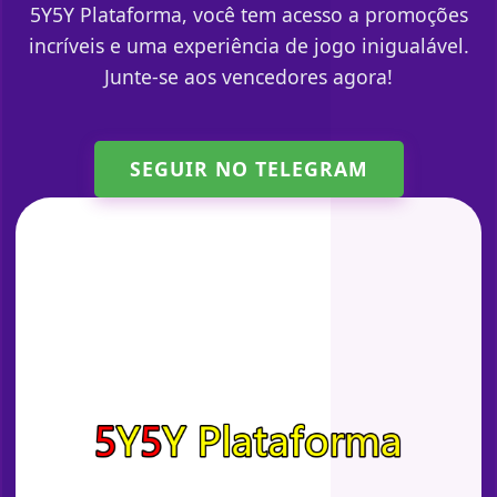
5Y5Y Plataforma, você tem acesso a promoções
incríveis e uma experiência de jogo inigualável.
Junte-se aos vencedores agora!
SEGUIR NO TELEGRAM