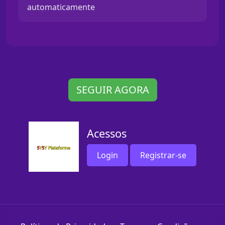
automaticamente
SEGUIR AGORA
Acessos
Login
Registrar-se