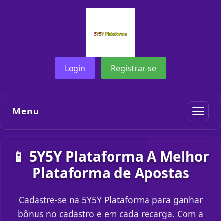
Login
Registrar-se
Menu
📱 5Y5Y Plataforma A Melhor
Plataforma de Apostas
Cadastre-se na 5Y5Y Plataforma para ganhar
bônus no cadastro e em cada recarga. Com a