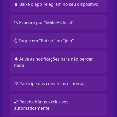
📱 Baixe o app Telegram no seu dispositivo
🔍 Procure por "@666AOficial"
👆 Toque em "Entrar" ou "Join"
🔔 Ative as notificações para não perder
nada
💬 Participe das conversas e interaja
🎁 Receba bônus exclusivos
automaticamente