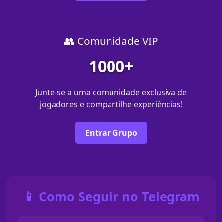
👥 Comunidade VIP
1000+
Junte-se a uma comunidade exclusiva de
jogadores e compartilhe experiências!
Entrar Grupo
📱 Como Seguir no Telegram