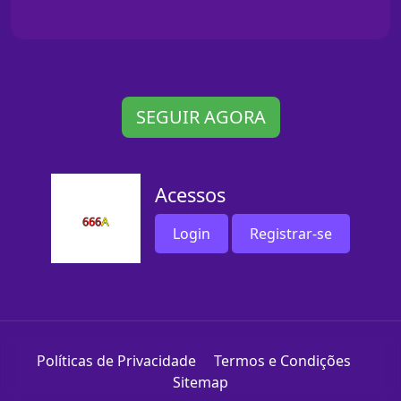
SEGUIR AGORA
Acessos
Login
Registrar-se
Políticas de Privacidade
Termos e Condições
Sitemap