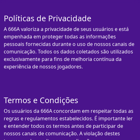
Políticas de Privacidade
A 666A valoriza a privacidade de seus usuários e está
empenhada em proteger todas as informações
pessoais fornecidas durante o uso de nossos canais de
comunicação. Todos os dados coletados são utilizados
exclusivamente para fins de melhoria contínua da
experiência de nossos jogadores.
Termos e Condições
Os usuários da 666A concordam em respeitar todas as
regras e regulamentos estabelecidos. É importante ler
e entender todos os termos antes de participar de
nossos canais de comunicação. A violação destes