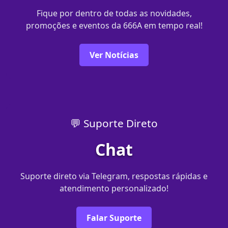
Fique por dentro de todas as novidades,
promoções e eventos da 666A em tempo real!
Ver Notícias
💬 Suporte Direto
Chat
Suporte direto via Telegram, respostas rápidas e
atendimento personalizado!
Falar Suporte