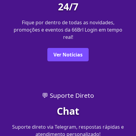
24/7
Fique por dentro de todas as novidades,
promoções e eventos da 66Brl Login em tempo
real!
Ver Notícias
💬 Suporte Direto
Chat
Suporte direto via Telegram, respostas rápidas e
atendimento personalizado!