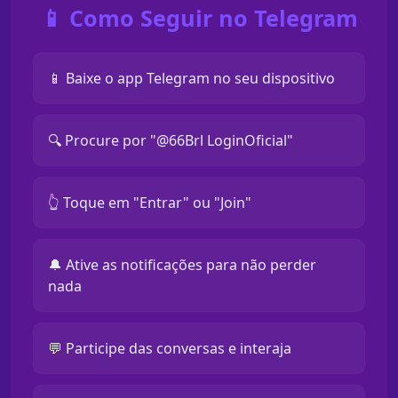
📱 Como Seguir no Telegram
📱 Baixe o app Telegram no seu dispositivo
🔍 Procure por "@66Brl LoginOficial"
👆 Toque em "Entrar" ou "Join"
🔔 Ative as notificações para não perder
nada
💬 Participe das conversas e interaja