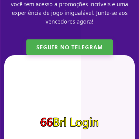
você tem acesso a promoções incríveis e uma
experiência de jogo inigualável. Junte-se aos
vencedores agora!
SEGUIR NO TELEGRAM