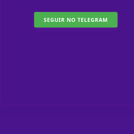
SEGUIR NO TELEGRAM