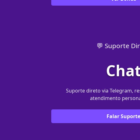
💬 Suporte Di
Cha
Suporte direto via Telegram, r
atendimento persona
Falar Suport