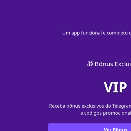
Um app funcional e completo d
🎁 Bônus Exclu
VIP
Receba bônus exclusivos do Telegra
e códigos promocionai
Ver Bônus