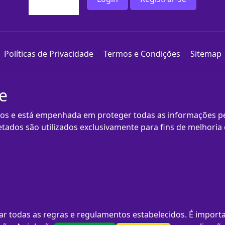
Políticas de Privacidade
Termos e Condições
Sitemap
de
rios e está empenhada em proteger todas as informações p
tados são utilizados exclusivamente para fins de melhoria
 todas as regras e regulamentos estabelecidos. É importa