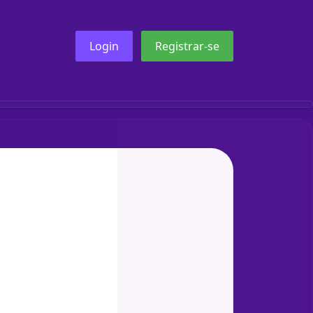
Login
Registrar-se