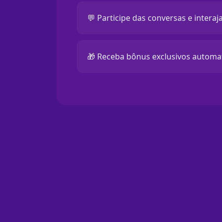
💬 Participe das conversas e interaj
🎁 Receba bônus exclusivos autom