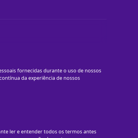
essoais fornecidas durante o uso de nossos
 contínua da experiência de nossos
nte ler e entender todos os termos antes