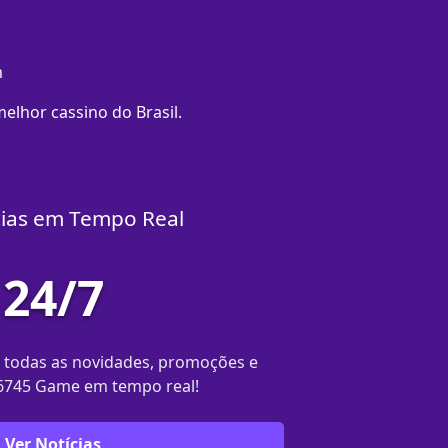
m
elhor cassino do Brasil.
cias em Tempo Real
24/7
e todas as novidades, promoções e
6745 Game em tempo real!
Ver Notícias