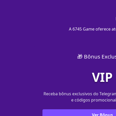
A 6745 Game oferece ate
🎁 Bônus Exclu
VIP
Receba bônus exclusivos do Telegra
e códigos promocionai
Ver Bônus