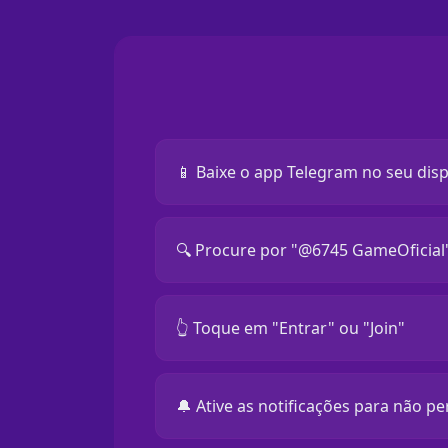
📱 Baixe o app Telegram no seu disp
🔍 Procure por "@6745 GameOficial
👆 Toque em "Entrar" ou "Join"
🔔 Ative as notificações para não p