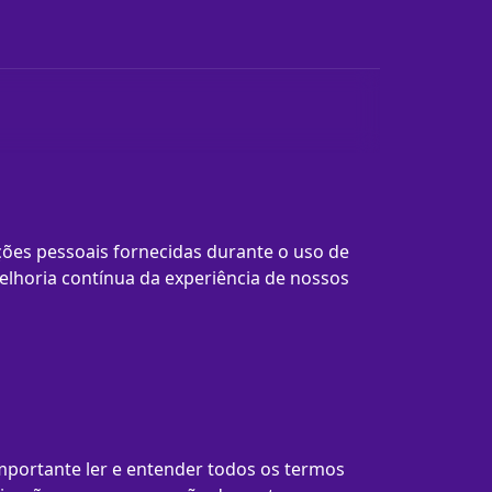
ões pessoais fornecidas durante o uso de
elhoria contínua da experiência de nossos
mportante ler e entender todos os termos