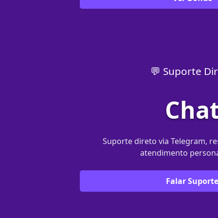
💬 Suporte Di
Cha
Suporte direto via Telegram, r
atendimento persona
Falar Suport