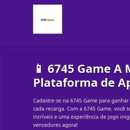
📱 6745 Game A 
Plataforma de A
Cadastre-se na 6745 Game para ganhar
cada recarga. Com a 6745 Game, você 
incríveis e uma experiência de jogo inig
vencedores agora!