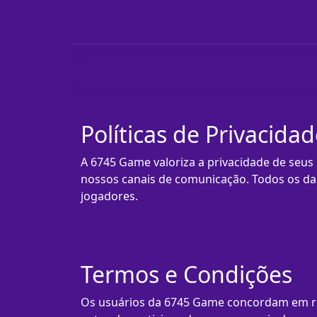
Políticas de Privacida
A 6745 Game valoriza a privacidade de seu
nossos canais de comunicação. Todos os dad
jogadores.
Termos e Condições
Os usuários da 6745 Game concordam em res