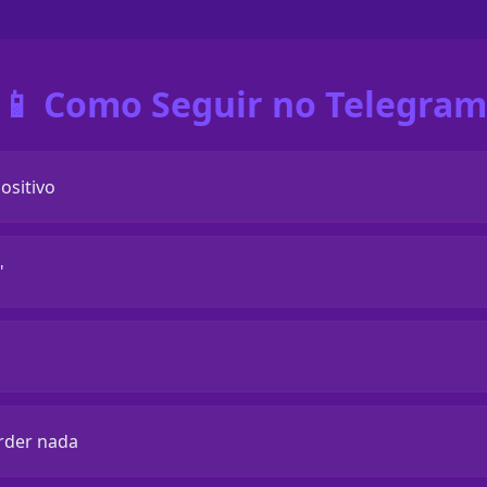
📱 Como Seguir no Telegram
ositivo
"
erder nada