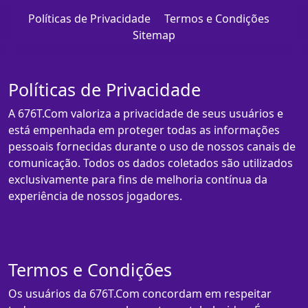
Políticas de Privacidade
Termos e Condições
Sitemap
Políticas de Privacidade
A 676T.Com valoriza a privacidade de seus usuários e
está empenhada em proteger todas as informações
pessoais fornecidas durante o uso de nossos canais de
comunicação. Todos os dados coletados são utilizados
exclusivamente para fins de melhoria contínua da
experiência de nossos jogadores.
Termos e Condições
Os usuários da 676T.Com concordam em respeitar