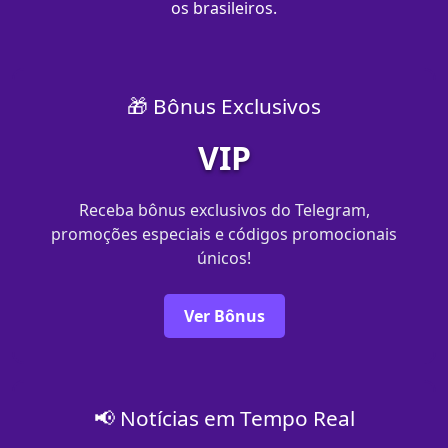
os brasileiros.
🎁 Bônus Exclusivos
VIP
Receba bônus exclusivos do Telegram,
promoções especiais e códigos promocionais
únicos!
Ver Bônus
📢 Notícias em Tempo Real