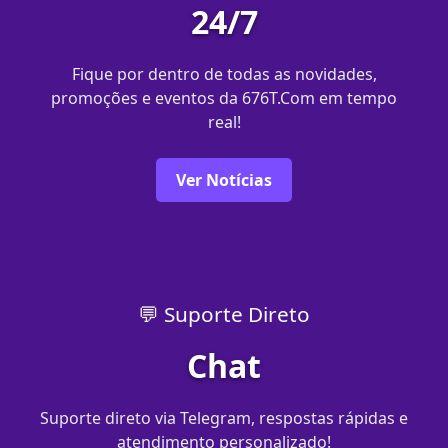
24/7
Fique por dentro de todas as novidades,
promoções e eventos da 676T.Com em tempo
real!
Ver Notícias
💬 Suporte Direto
Chat
Suporte direto via Telegram, respostas rápidas e
atendimento personalizado!