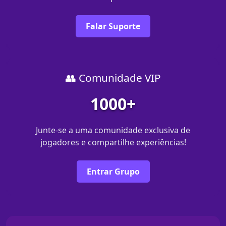
Falar Suporte
👥 Comunidade VIP
1000+
Junte-se a uma comunidade exclusiva de
jogadores e compartilhe experiências!
Entrar Grupo