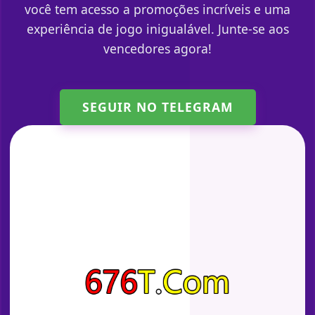
você tem acesso a promoções incríveis e uma
experiência de jogo inigualável. Junte-se aos
vencedores agora!
SEGUIR NO TELEGRAM