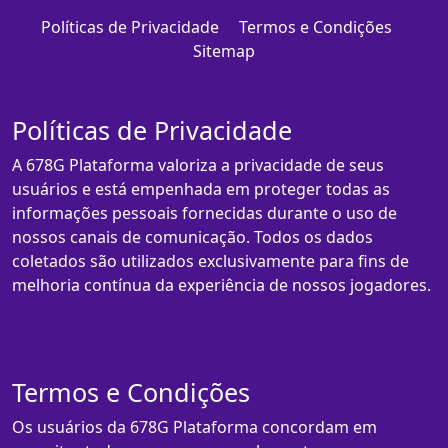
Políticas de Privacidade
Termos e Condições
Sitemap
Políticas de Privacidade
A 678G Plataforma valoriza a privacidade de seus
usuários e está empenhada em proteger todas as
informações pessoais fornecidas durante o uso de
nossos canais de comunicação. Todos os dados
coletados são utilizados exclusivamente para fins de
melhoria contínua da experiência de nossos jogadores.
Termos e Condições
Os usuários da 678G Plataforma concordam em