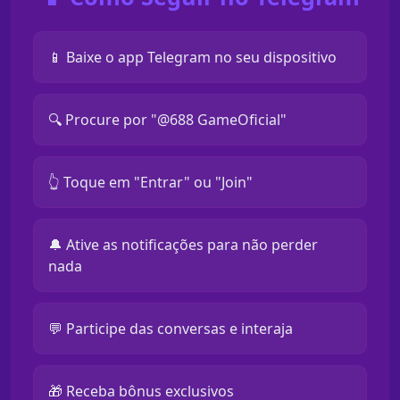
📱 Baixe o app Telegram no seu dispositivo
🔍 Procure por "@688 GameOficial"
👆 Toque em "Entrar" ou "Join"
🔔 Ative as notificações para não perder
nada
💬 Participe das conversas e interaja
🎁 Receba bônus exclusivos