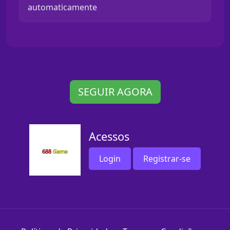
automaticamente
SEGUIR AGORA
Acessos
Login
Registrar-se