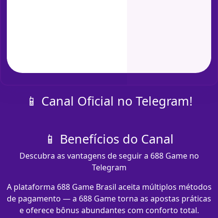
📱 Canal Oficial no Telegram!
📱 Benefícios do Canal
Descubra as vantagens de seguir a 688 Game no
Telegram
A plataforma 688 Game Brasil aceita múltiplos métodos
de pagamento — a 688 Game torna as apostas práticas
e oferece bônus abundantes com conforto total.