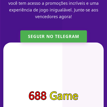
você tem acesso a promoções incríveis e uma
experiência de jogo inigualável. Junte-se aos
vencedores agora!
SEGUIR NO TELEGRAM