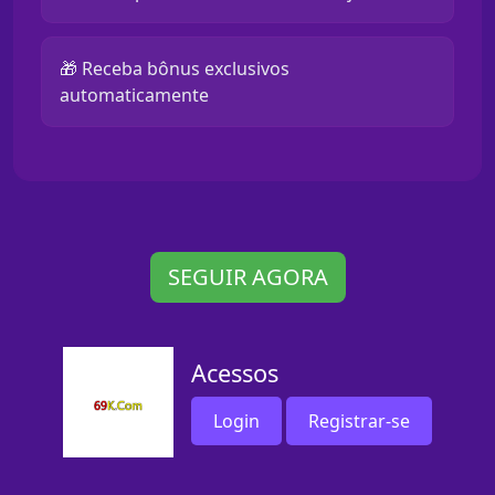
🎁 Receba bônus exclusivos
automaticamente
SEGUIR AGORA
Acessos
Login
Registrar-se