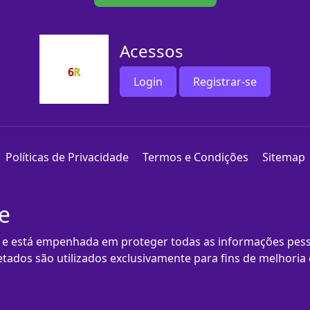
Acessos
Login
Registrar-se
Políticas de Privacidade
Termos e Condições
Sitemap
de
os e está empenhada em proteger todas as informações pes
tados são utilizados exclusivamente para fins de melhoria