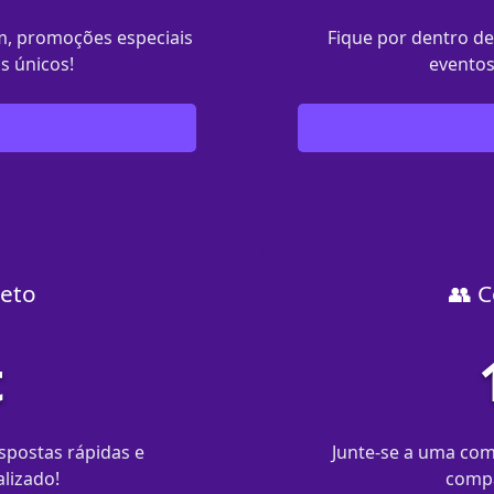
m, promoções especiais
Fique por dentro d
s únicos!
eventos
reto
👥 
t
espostas rápidas e
Junte-se a uma com
lizado!
compa