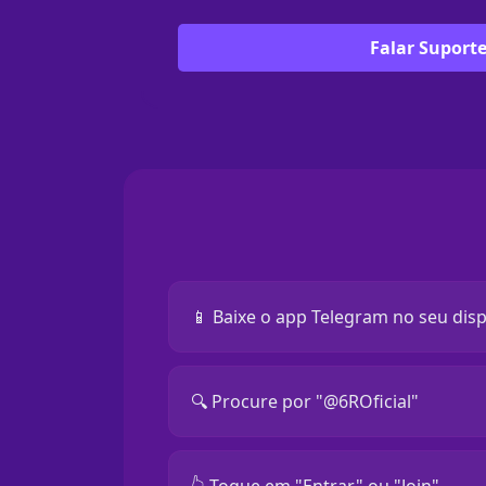
Falar Suport
📱 Baixe o app Telegram no seu disp
🔍 Procure por "@6ROficial"