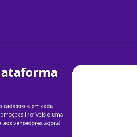
Plataforma
o cadastro e em cada
romoções incríveis e uma
se aos vencedores agora!