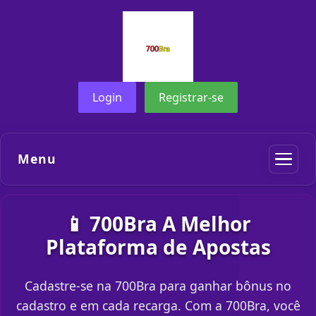
Login
Registrar-se
Menu
📱 700Bra A Melhor
Plataforma de Apostas
Cadastre-se na 700Bra para ganhar bônus no
cadastro e em cada recarga. Com a 700Bra, você