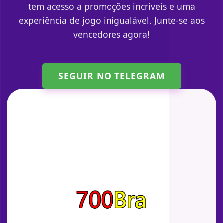
tem acesso a promoções incríveis e uma
experiência de jogo inigualável. Junte-se aos
vencedores agora!
SEGUIR NO TELEGRAM