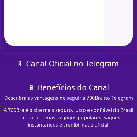
📱 Canal Oficial no Telegram!
📱 Benefícios do Canal
Descubra as vantagens de seguir a 700Bra no Telegram
A 700Bra é o site mais seguro, justo e confiável do Brasil
— com centenas de jogos populares, saques
instantâneos e credibilidade oficial.