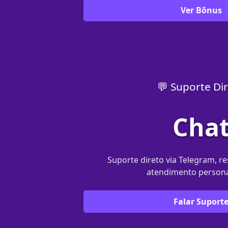
Ver Bônus
💬 Suporte Di
Cha
Suporte direto via Telegram, r
atendimento persona
Falar Suport