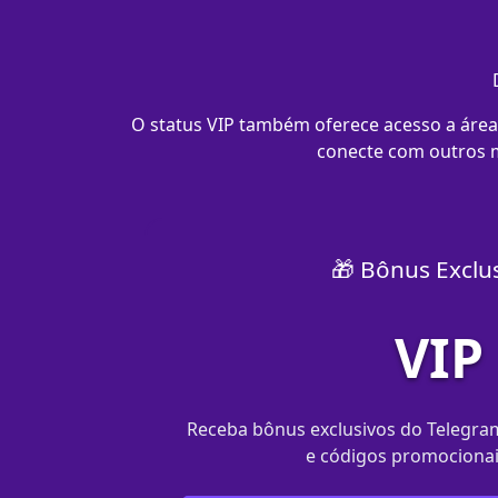
O status VIP também oferece acesso a áreas
conecte com outros m
🎁 Bônus Exclu
VIP
Receba bônus exclusivos do Telegra
e códigos promocionai