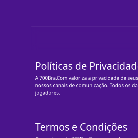
Políticas de Privacida
A 700Bra.Com valoriza a privacidade de se
nossos canais de comunicação. Todos os dad
jogadores.
Termos e Condições