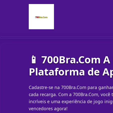
📱 700Bra.Com A
Plataforma de A
Cadastre-se na 700Bra.Com para ganha
cada recarga. Com a 700Bra.Com, você
incríveis e uma experiência de jogo inig
vencedores agora!