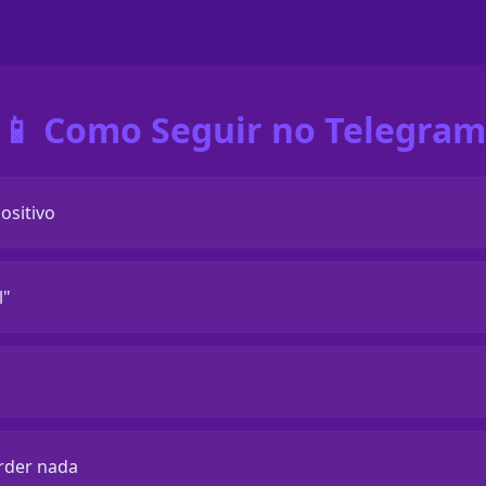
📱 Como Seguir no Telegram
ositivo
l"
erder nada