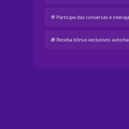
💬 Participe das conversas e interaj
🎁 Receba bônus exclusivos autom