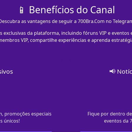
📱 Benefícios do Canal
Descubra as vantagens de seguir a 700Bra.Com no Telegra
 exclusivas da plataforma, incluindo fóruns VIP e eventos 
embros VIP, compartilhe experiências e aprenda estratégi
sivos
📢 Notí
m, promoções especiais
Fique por dentro d
s únicos!
eventos da 