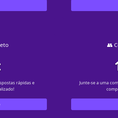
reto
👥 
t
espostas rápidas e
Junte-se a uma com
lizado!
compa
e