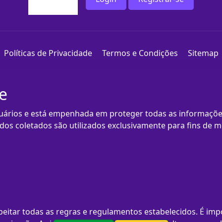
Políticas de Privacidade
Termos e Condições
Sitemap
de
suários e está empenhada em proteger todas as informaçõe
os coletados são utilizados exclusivamente para fins de m
itar todas as regras e regulamentos estabelecidos. É impo