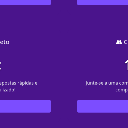
reto
👥 
t
espostas rápidas e
Junte-se a uma com
lizado!
compa
e