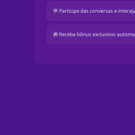
💬 Participe das conversas e interaj
🎁 Receba bônus exclusivos autom