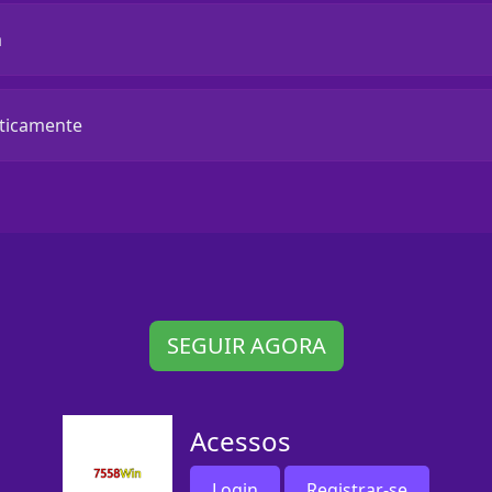
a
aticamente
SEGUIR AGORA
Acessos
Login
Registrar-se