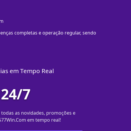
am
cenças completas e operação regular, sendo
cias em Tempo Real
24/7
e todas as novidades, promoções e
577Win.Com em tempo real!