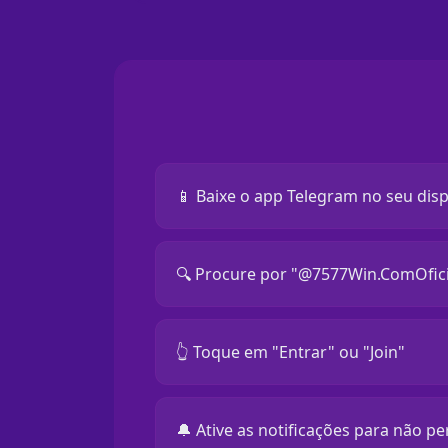
📱 Baixe o app Telegram no seu disp
🔍 Procure por "@7577Win.ComOfici
👆 Toque em "Entrar" ou "Join"
🔔 Ative as notificações para não p