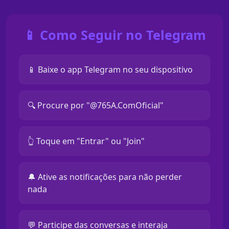
📱 Como Seguir no Telegram
📱 Baixe o app Telegram no seu dispositivo
🔍 Procure por "@765A.ComOficial"
👆 Toque em "Entrar" ou "Join"
🔔 Ative as notificações para não perder
nada
💬 Participe das conversas e interaja