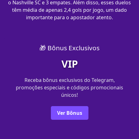
o Nashville SC e 3 empates. Além disso, esses duelos
têm média de apenas 2,4 gols por jogo, um dado
importante para o apostador atento.
🎁 Bônus Exclusivos
VIP
Receba bônus exclusivos do Telegram,
promoções especiais e códigos promocionais
únicos!
Ver Bônus