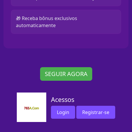
🎁 Receba bônus exclusivos
automaticamente
SEGUIR AGORA
Acessos
Login
Registrar-se