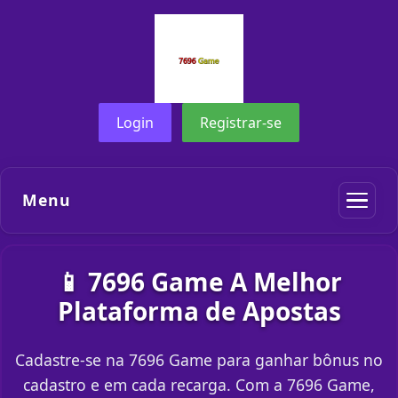
Login
Registrar-se
Menu
📱 7696 Game A Melhor
Plataforma de Apostas
Cadastre-se na 7696 Game para ganhar bônus no
cadastro e em cada recarga. Com a 7696 Game,