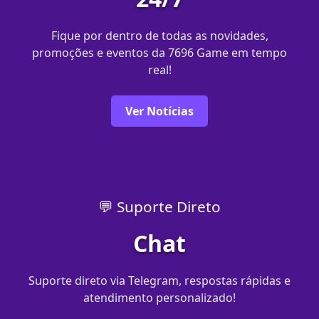
Fique por dentro de todas as novidades,
promoções e eventos da 7696 Game em tempo
real!
Ver Notícias
💬 Suporte Direto
Chat
Suporte direto via Telegram, respostas rápidas e
atendimento personalizado!