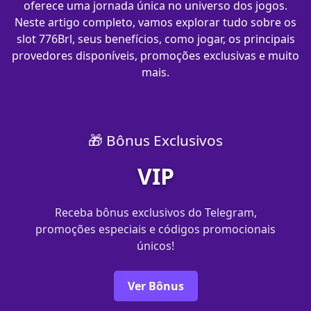
oferece uma jornada única no universo dos jogos.
Neste artigo completo, vamos explorar tudo sobre os
slot 776Brl, seus benefícios, como jogar, os principais
provedores disponíveis, promoções exclusivas e muito
mais.
🎁 Bônus Exclusivos
VIP
Receba bônus exclusivos do Telegram,
promoções especiais e códigos promocionais
únicos!
Ver Bônus