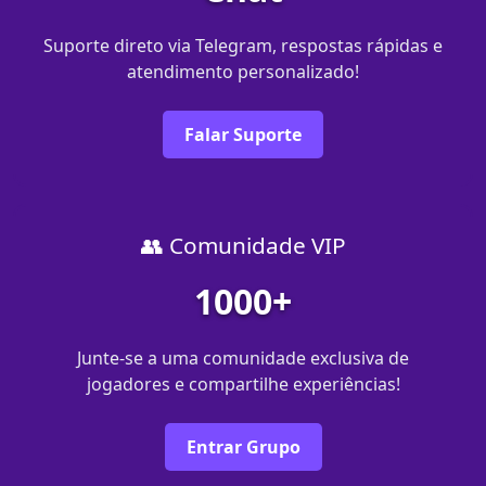
Suporte direto via Telegram, respostas rápidas e
atendimento personalizado!
Falar Suporte
👥 Comunidade VIP
1000+
Junte-se a uma comunidade exclusiva de
jogadores e compartilhe experiências!
Entrar Grupo