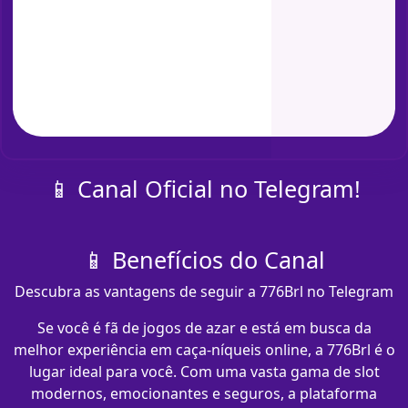
📱 Canal Oficial no Telegram!
📱 Benefícios do Canal
Descubra as vantagens de seguir a 776Brl no Telegram
Se você é fã de jogos de azar e está em busca da
melhor experiência em caça-níqueis online, a 776Brl é o
lugar ideal para você. Com uma vasta gama de slot
modernos, emocionantes e seguros, a plataforma