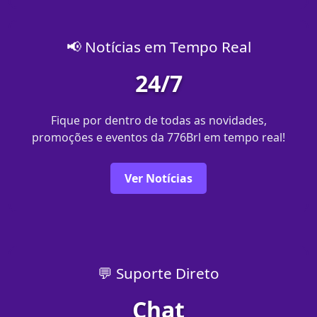
📢 Notícias em Tempo Real
24/7
Fique por dentro de todas as novidades,
promoções e eventos da 776Brl em tempo real!
Ver Notícias
💬 Suporte Direto
Chat