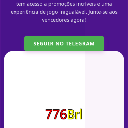
tem acesso a promoções incríveis e uma
experiência de jogo inigualável. Junte-se aos
vencedores agora!
SEGUIR NO TELEGRAM