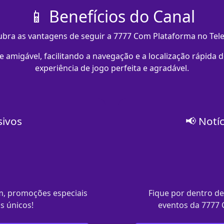
📱 Benefícios do Canal
bra as vantagens de seguir a 7777 Com Plataforma no Te
e amigável, facilitando a navegação e a localização rápida 
experiência de jogo perfeita e agradável.
sivos
📢 Notí
m, promoções especiais
Fique por dentro d
s únicos!
eventos da 7777 