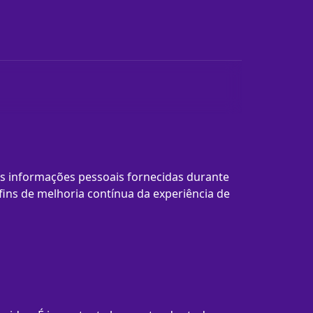
as informações pessoais fornecidas durante
fins de melhoria contínua da experiência de