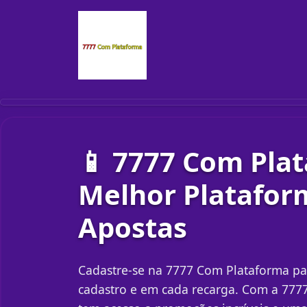
📱 7777 Com Pla
Melhor Platafor
Apostas
Cadastre-se na 7777 Com Plataforma p
cadastro e em cada recarga. Com a 777