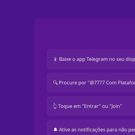
📱 Baixe o app Telegram no seu disp
🔍 Procure por "@7777 Com Platafo
👆 Toque em "Entrar" ou "Join"
🔔 Ative as notificações para não p