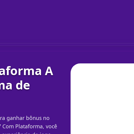
taforma A
ma de
ara ganhar bônus no
7 Com Plataforma, você