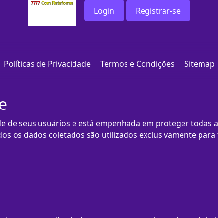
Login
Registrar-se
Políticas de Privacidade
Termos e Condições
Sitemap
de
ade de seus usuários e está empenhada em proteger todas 
os os dados coletados são utilizados exclusivamente para 