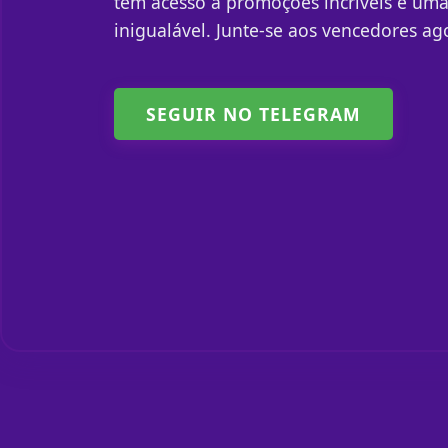
tem acesso a promoções incríveis e uma
inigualável. Junte-se aos vencedores ag
SEGUIR NO TELEGRAM