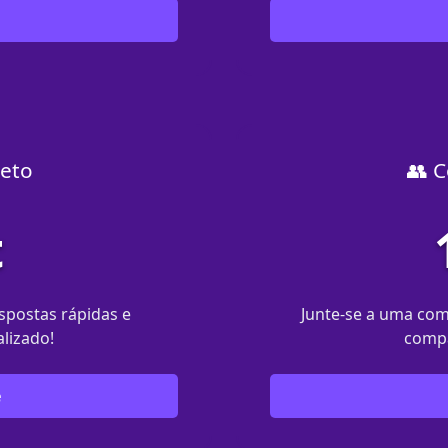
reto
👥 
t
espostas rápidas e
Junte-se a uma com
lizado!
compa
e