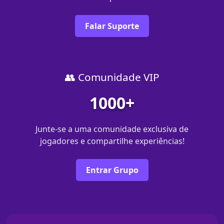
Falar Suporte
👥 Comunidade VIP
1000+
Junte-se a uma comunidade exclusiva de
jogadores e compartilhe experiências!
Entrar Grupo