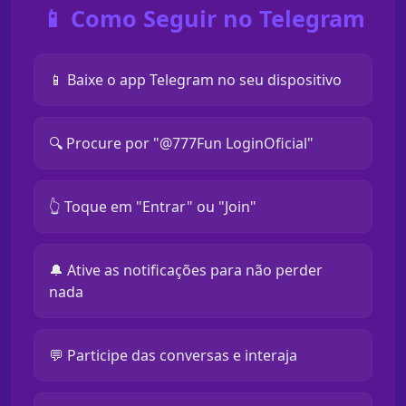
📱 Como Seguir no Telegram
📱 Baixe o app Telegram no seu dispositivo
🔍 Procure por "@777Fun LoginOficial"
👆 Toque em "Entrar" ou "Join"
🔔 Ative as notificações para não perder
nada
💬 Participe das conversas e interaja