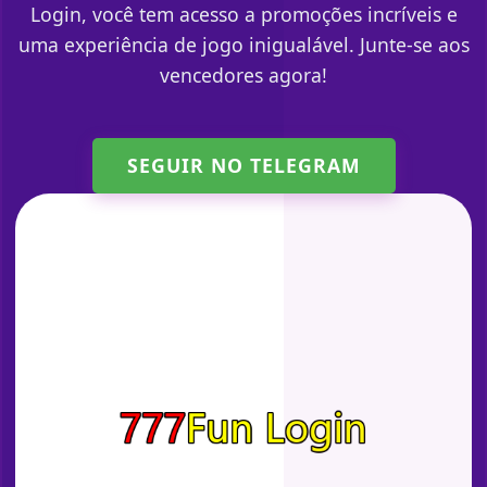
Login, você tem acesso a promoções incríveis e
uma experiência de jogo inigualável. Junte-se aos
vencedores agora!
SEGUIR NO TELEGRAM