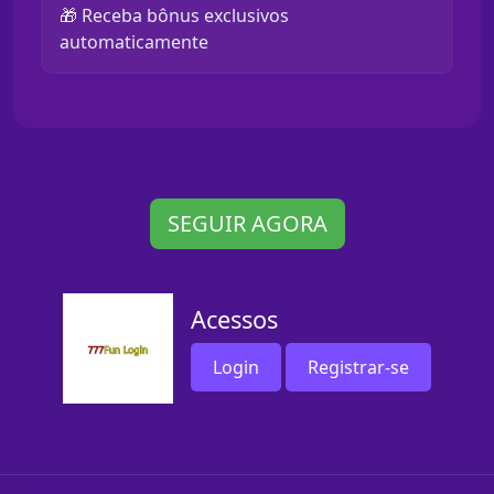
🎁 Receba bônus exclusivos
automaticamente
SEGUIR AGORA
Acessos
Login
Registrar-se