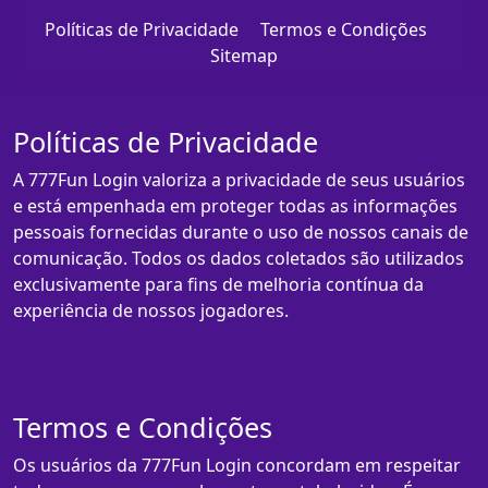
Políticas de Privacidade
Termos e Condições
Sitemap
Políticas de Privacidade
A 777Fun Login valoriza a privacidade de seus usuários
e está empenhada em proteger todas as informações
pessoais fornecidas durante o uso de nossos canais de
comunicação. Todos os dados coletados são utilizados
exclusivamente para fins de melhoria contínua da
experiência de nossos jogadores.
Termos e Condições
Os usuários da 777Fun Login concordam em respeitar