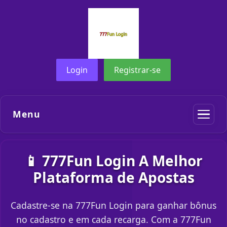
Login
Registrar-se
Menu
📱 777Fun Login A Melhor
Plataforma de Apostas
Cadastre-se na 777Fun Login para ganhar bônus
no cadastro e em cada recarga. Com a 777Fun