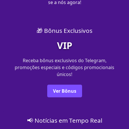
se a nós agora!
🎁 Bônus Exclusivos
VIP
Receba bônus exclusivos do Telegram,
promoções especiais e códigos promocionais
únicos!
Ver Bônus
📢 Notícias em Tempo Real