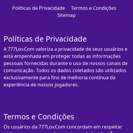
Políticas de Privacidade
Termos e Condições
Sitemap
Políticas de Privacidade
A 777Lov.Com valoriza a privacidade de seus usuários e
está empenhada em proteger todas as informações
pessoais fornecidas durante o uso de nossos canais de
comunicação. Todos os dados coletados são utilizados
exclusivamente para fins de melhoria contínua da
experiência de nossos jogadores.
Termos e Condições
Os usuários da 777Lov.Com concordam em respeitar