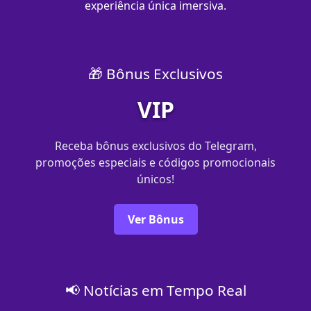
experiência única imersiva.
🎁 Bônus Exclusivos
VIP
Receba bônus exclusivos do Telegram,
promoções especiais e códigos promocionais
únicos!
Ver Bônus
📢 Notícias em Tempo Real