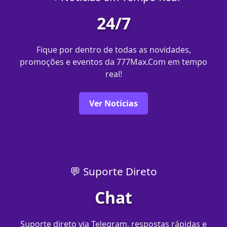
24/7
Fique por dentro de todas as novidades,
promoções e eventos da 777Max.Com em tempo
real!
Ver Notícias
💬 Suporte Direto
Chat
Suporte direto via Telegram, respostas rápidas e