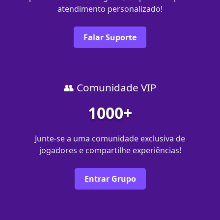
atendimento personalizado!
Falar Suporte
👥 Comunidade VIP
1000+
Junte-se a uma comunidade exclusiva de
jogadores e compartilhe experiências!
Entrar Grupo