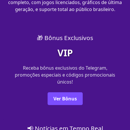
completo, com jogos licenciados, gráficos de última
geração, e suporte total ao público brasileiro.
🎁 Bônus Exclusivos
VIP
Receba bônus exclusivos do Telegram,
promoções especiais e códigos promocionais
únicos!
Ver Bônus
📢 Notícias em Tempo Real