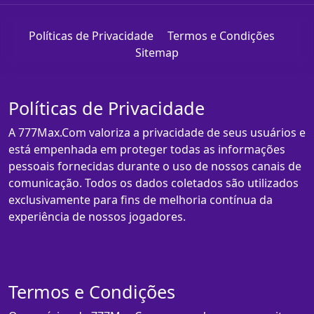
Políticas de Privacidade
Termos e Condições
Sitemap
Políticas de Privacidade
A 777Max.Com valoriza a privacidade de seus usuários e
está empenhada em proteger todas as informações
pessoais fornecidas durante o uso de nossos canais de
comunicação. Todos os dados coletados são utilizados
exclusivamente para fins de melhoria contínua da
experiência de nossos jogadores.
Termos e Condições